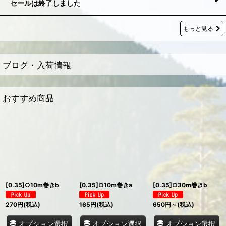
セールは終了しました
もっと見る
ブログ・入荷情報
おすすめ商品
[0.35]○10m巻きb
[0.35]○10m巻きa
[0.35]○30m巻きb
270
円
(税込)
165
円
(税込)
650
円
～
(税込)
オプション選択
オプション選択
オプション選択