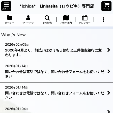
*ichica* Linhasita（ロウビキ）専門店
メニュー
カート
カテゴリ
マイページ
商品検索
ご利用案内
カレンダー
What's New
2026
02
05
年
月
日
2026年4月より、前払いはゆうちょ銀行と三井住友銀行に変
わります。
2026
01
14
年
月
日
問い合わせは電話ではなく、問い合わせフォームをお使いくだ
さい
2026
01
14
年
月
日
問い合わせは電話ではなく、問い合わせフォームをお使いくだ
さい
2026
01
04
年
月
日