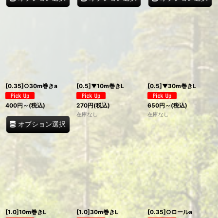
[0.35]○30m巻きa
[0.5]▼10m巻きL
[0.5]▼30m巻きL
400
円
～
(税込)
270
円
(税込)
650
円
～
(税込)
在庫なし
在庫なし
オプション選択
[1.0]10m巻きL
[1.0]30m巻きL
[0.35]○ロールa